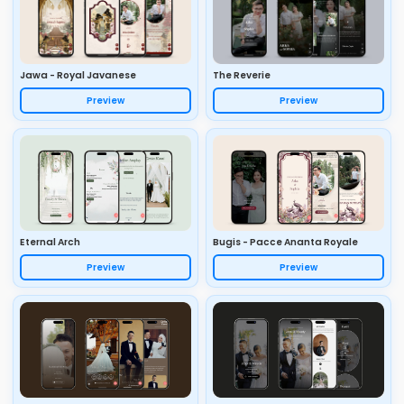
Jawa - Royal Javanese
The Reverie
Preview
Preview
Eternal Arch
Bugis - Pacce Ananta Royale
Preview
Preview