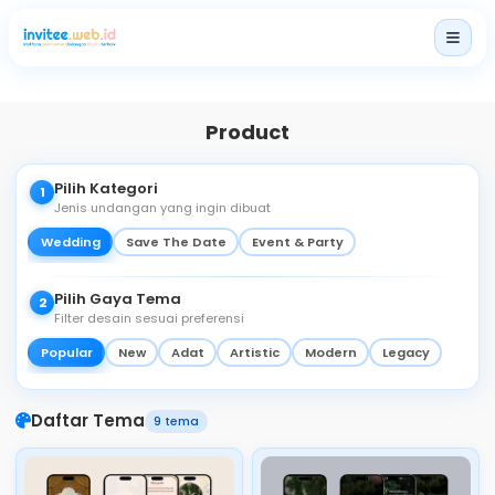
Home
Paket
Product
Produk
Pilih Kategori
1
Harga
Jenis undangan yang ingin dibuat
Layanan Lainnya
Wedding
Save The Date
Event & Party
Blog
Pilih Gaya Tema
2
Filter desain sesuai preferensi
Popular
New
Adat
Artistic
Modern
Legacy
Login
Daftar Tema
9 tema