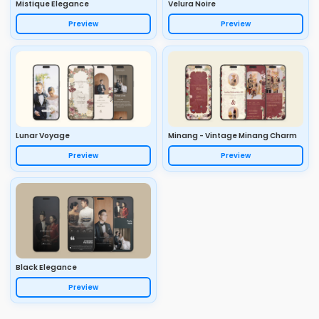
Mistique Elegance
Velura Noire
Preview
Preview
Lunar Voyage
Minang - Vintage Minang Charm
Preview
Preview
Black Elegance
Preview