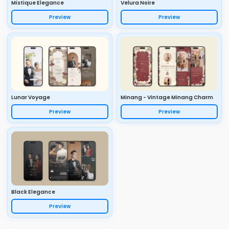
Mistique Elegance
Velura Noire
Preview
Preview
Lunar Voyage
Minang - Vintage Minang Charm
Preview
Preview
Black Elegance
Preview