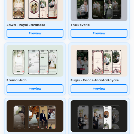
Jawa - Royal Javanese
The Reverie
Preview
Preview
Eternal Arch
Bugis - Pacce Ananta Royale
Preview
Preview