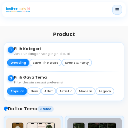
Home
Paket
Product
Produk
Pilih Kategori
1
Harga
Jenis undangan yang ingin dibuat
Layanan Lainnya
Wedding
Save The Date
Event & Party
Blog
Pilih Gaya Tema
2
Filter desain sesuai preferensi
Popular
New
Adat
Artistic
Modern
Legacy
Login
Daftar Tema
9 tema